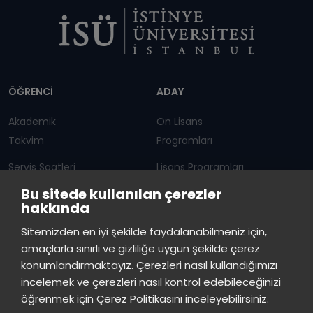
Dipnot
ÖĞRENCİ
ADAY
Akademik
Ön Lisans
Takvim
Programları
Servis Saatleri
Lisans Programları
Bu sitede kullanılan çerezler
Duyurular
Lisansüstü
hakkında
Öğrenci Bilgi Sistemi
Sürekli Eğitim Merkezi
İstinye Üniversitesi
×
Sitemizden en iyi şekilde faydalanabilmeniz için,
çevrimiçi
amaçlarla sınırlı ve gizliliğe uygun şekilde çerez
İSTİNYE
konumlandırmaktayız. Çerezleri nasıl kullandığımızı
İstinye Üniversitesi
incelemek ve çerezleri nasıl kontrol edebileceğinizi
Basın
İhaleler
İstinye Post
Kampüslerimiz
Merhaba! Size nasıl yardımcı
öğrenmek için Çerez Politikasını inceleyebilirsiniz.
Kiti
olabilirim?
03:36