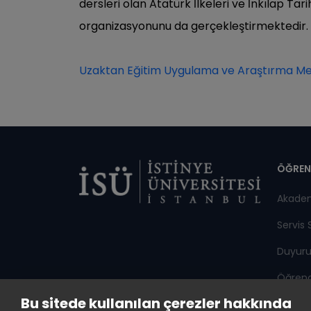
dersleri olan Atatürk İlkeleri ve İnkılap Tarih
organizasyonunu da gerçekleştirmektedir.
Uzaktan Eğitim Uygulama ve Araştırma Merke
Di
ÖĞREN
Akade
Servis 
Duyuru
Öğrenci
Bu sitede kullanılan çerezler hakkında