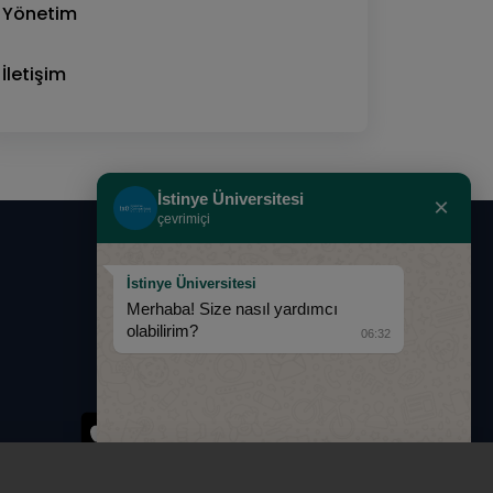
Yönetim
İletişim
İstinye Üniversitesi
×
çevrimiçi
0850 283 60 00
İstinye Üniversitesi
Merhaba! Size nasıl yardımcı
info@istinye.edu.tr
olabilirim?
06:32