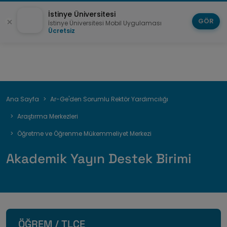
İstinye Üniversitesi
GÖR
İstinye Üniversitesi Mobil Uygulaması
Ücretsiz
Sayfa
Ana Sayfa
Ar-Ge'den Sorumlu Rektör Yardımcılığı
yolu
Araştırma Merkezleri
Öğretme ve Öğrenme Mükemmeliyet Merkezi
Akademik Yayın Destek Birimi
ÖĞREM / TLCE