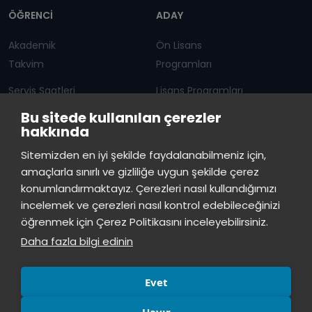
ÖĞRENCİ
ADAY
Akademik
Ön Lisans
Takvim
Programları
Servis Saatleri
Lisans Programları
Bu sitede kullanılan çerezler
Duyurular
Lisansüstü
hakkında
Öğrenci Bilgi Sistemi
Sürekli Eğitim Merkezi
İstinye Üniversitesi
×
Sitemizden en iyi şekilde faydalanabilmeniz için,
çevrimiçi
amaçlarla sınırlı ve gizliliğe uygun şekilde çerez
İSTİNYE
konumlandırmaktayız. Çerezleri nasıl kullandığımızı
İstinye Üniversitesi
incelemek ve çerezleri nasıl kontrol edebileceğinizi
Basın
İhaleler
İstinye Post
Kampüslerimiz
Merhaba! Size nasıl yardımcı
öğrenmek için Çerez Politikasını inceleyebilirsiniz.
Kiti
olabilirim?
09:34
Daha fazla bilgi edinin
Evet
Hayır