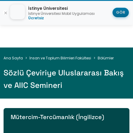
İstinye Üniversitesi
GÖR
İstinye Üniversitesi Mobil Uygulaması
Ücretsiz
Sayfa
Ana Sayfa
İnsan ve Toplum Bilimleri Fakültesi
Bölümler
yolu
Sözlü Çeviriye Uluslararası Bakış
ve AIIC Semineri
Mütercim-Tercümanlık (İngilizce)