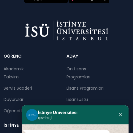
Dipnot
ÖĞRENCİ
ADAY
Akademik
Ön Lisans
Takvim
Programları
Servis Saatleri
Lisans Programları
Duyurular
Lisansüstü
Öğrenci Bilgi Sistemi
Sürekli Eğitim Merkezi
İstinye Üniversitesi
×
çevrimiçi
İSTİNYE