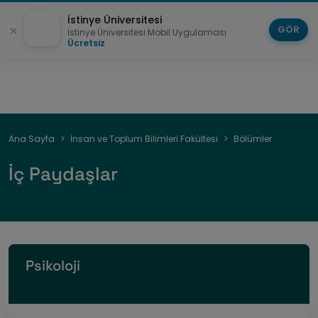
İstinye Üniversitesi
GÖR
İstinye Üniversitesi Mobil Uygulaması
Ücretsiz
Sayfa
Ana Sayfa
İnsan ve Toplum Bilimleri Fakültesi
Bölümler
yolu
İç Paydaşlar
Psikoloji