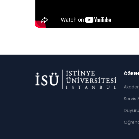
Di
ÖĞREN
Akade
Servis 
Duyuru
Öğrenci