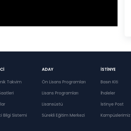
pnot
Cİ
ADAY
İSTİNYE
mik Takvim
Ön Lisans Programları
Basın Kiti
Saatleri
Lisans Programları
İhaleler
lar
Lisansüstü
İstinye Post
 Bilgi Sistemi
Sürekli Eğitim Merkezi
Kampüslerimiz