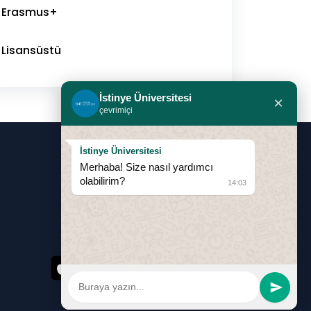
Erasmus+
Lisansüstü
İstinye Üniversitesi
×
çevrimiçi
İstinye Üniversitesi
0850 283 60 00
Merhaba! Size nasıl yardımcı
olabilirim?
14:03
info@istinye.edu.tr