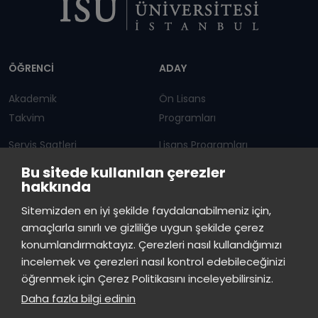
Dipnot
ÖĞRENCİ
ADAY
Akademik
Ön Lisans
Takvim
Programları
Servis Saatleri
Lisans Programları
Bu sitede kullanılan çerezler
Duyurular
Lisansüstü
hakkında
Öğrenci Bilgi Sistemi
Sürekli Eğitim Merkezi
İstinye Üniversitesi
×
Sitemizden en iyi şekilde faydalanabilmeniz için,
çevrimiçi
amaçlarla sınırlı ve gizliliğe uygun şekilde çerez
İSTİNYE
konumlandırmaktayız. Çerezleri nasıl kullandığımızı
İstinye Üniversitesi
incelemek ve çerezleri nasıl kontrol edebileceğinizi
Basın
İhaleler
İstinye Post
Kampüslerimiz
Merhaba! Size nasıl yardımcı
öğrenmek için Çerez Politikasını inceleyebilirsiniz.
Kiti
olabilirim?
09:40
Daha fazla bilgi edinin