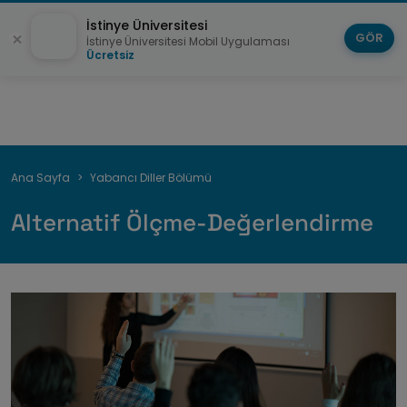
İstinye Üniversitesi
GÖR
İstinye Üniversitesi Mobil Uygulaması
Ücretsiz
Sayfa
Ana Sayfa
Yabancı Diller Bölümü
yolu
Alternatif Ölçme-Değerlendirme