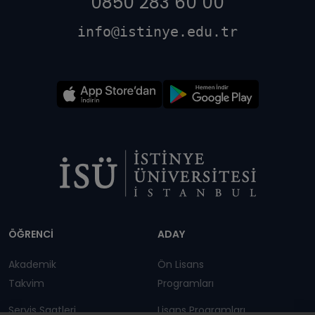
0850 283 60 00
info@istinye.edu.tr
Dipnot
ÖĞRENCİ
ADAY
Akademik
Ön Lisans
Takvim
Programları
Servis Saatleri
Lisans Programları