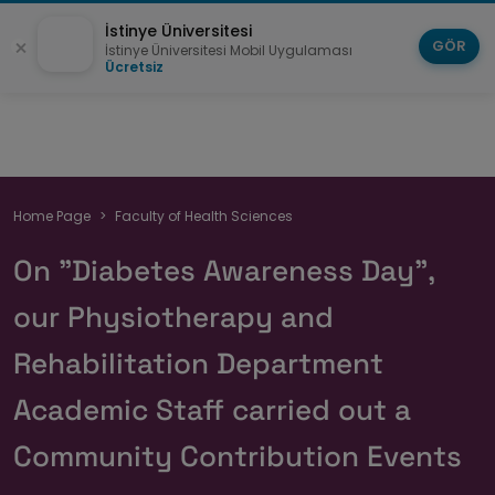
İstinye Üniversitesi
GÖR
İstinye Üniversitesi Mobil Uygulaması
Ücretsiz
Breadcrumb
Home Page
Faculty of Health Sciences
On "Diabetes Awareness Day",
our Physiotherapy and
Rehabilitation Department
Academic Staff carried out a
Community Contribution Events