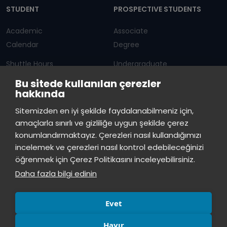
STUDENT
PROSPECTIVE STUDENTS
Academic
Associate
Calendar
Degree
Shuttle Hours
Undergraduate
Bu sitede kullanılan çerezler
Announcements
Graduate Programs
hakkında
Student Information
Continuous Education
Sitemizden en iyi şekilde faydalanabilmeniz için,
amaçlarla sınırlı ve gizliliğe uygun şekilde çerez
ISTINYE
konumlandırmaktayız. Çerezleri nasıl kullandığımızı
incelemek ve çerezleri nasıl kontrol edebileceğinizi
Press
Istinye Post
Our campuses
öğrenmek için Çerez Politikasını inceleyebilirsiniz.
Kit
Daha fazla bilgi edinin
Evet
Hayır