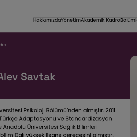
Hakkımızda
Yönetim
Akademik Kadro
Bölüml
dro
 Alev Savtak
ersitesi Psikoloji Bölümü’nden almıştır. 2011
nin Türkçe Adaptasyonu ve Standardizasyon
le Anadolu Üniversitesi Sağlık Bilimleri
ilim Dalı yüksek lisans derecesini almıştır.