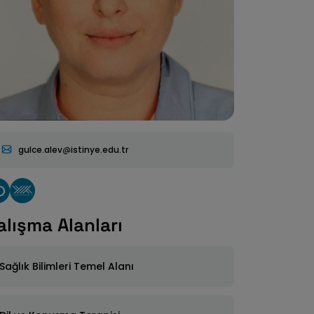
gulce.alev
istinye.edu.tr
alışma Alanları
Sağlık Bilimleri Temel Alanı