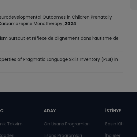
eurodevelopmental Outcomes in Children Prenatally
 Carbamazepine Monotherapy ,
2024
autism Sursaut et réflexe de clignement dans l’autisme de
erties of Pragmatic Language Skills Inventory (PLSI) in
pnot
Cİ
ADAY
İSTİNYE
mik Takvim
Ön Lisans Programları
Basın Kiti
Saatleri
Lisans Programları
İhaleler