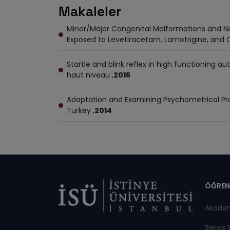
Makaleler
Minor/Major Congenital Malformations and N
Exposed to Levetiracetam, Lamotrigine, and
Startle and blink reflex in high functioning 
haut niveau ,
2016
Adaptation and Examining Psychometrical Prop
Turkey ,
2014
Di
ÖĞREN
Akade
Servis 