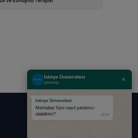
Dil ve Konuşma Terapisi
İstinye Üniversitesi
×
çevrimiçi
İstinye Üniversitesi
Merhaba! Size nasıl yardımcı
0850 283 60 00
olabilirim?
02:24
info@istinye.edu.tr