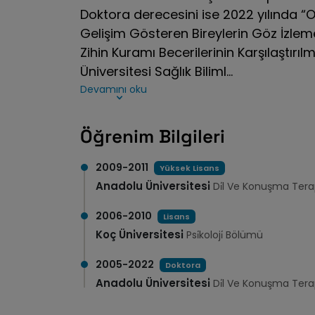
Doktora derecesini ise 2022 yılında “O
Gelişim Gösteren Bireylerin Göz İzleme
Zihin Kuramı Becerilerinin Karşılaştırıl
Üniversitesi Sağlık Biliml...
Devamını oku
Öğrenim Bilgileri
2009-2011
Yüksek Lisans
Anadolu Üni̇versi̇tesi̇
Di̇l Ve Konuşma Terap
2006-2010
Lisans
Koç Üni̇versi̇tesi̇
Psi̇koloji̇ Bölümü
2005-2022
Doktora
Anadolu Üni̇versi̇tesi̇
Di̇l Ve Konuşma Terap