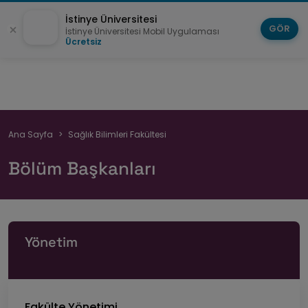
İstinye Üniversitesi
GÖR
İstinye Üniversitesi Mobil Uygulaması
Ücretsiz
Sayfa
Ana Sayfa
Sağlık Bilimleri Fakültesi
yolu
Bölüm Başkanları
Yönetim
Fakülte Yönetimi