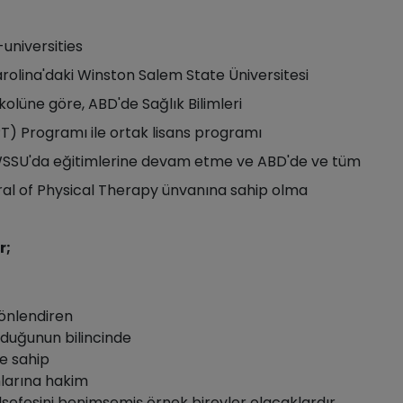
universities
arolina'daki Winston Salem State Üniversitesi
olüne göre, ABD'de Sağlık Bilimleri
T) Programı ile ortak lisans programı
WSSU'da eğitimlerine devam etme ve ABD'de ve tüm
oral of Physical Therapy ünvanına sahip olma
r;
 yönlendiren
 olduğunun bilincinde
ğe sahip
mlarına hakim
efesini benimsemiş örnek bireyler olacaklardır.