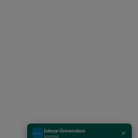
İstinye Üniversitesi
×
çevrimiçi