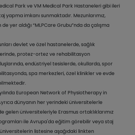
 Medical Park ve VM Medical Park Hastaneleri gibi ileri
staj yapma imkanı sunmaktadır. Mezunlarımız,
in de yer aldığı “MLPCare Grubu”nda da çalışma
ları devlet ve özel hastanelerde, sağlık
lerinde, protez-ortez ve rehabilitasyon
uşlarında, endüstriyel tesislerde, okullarda, spor
ilitasyonda, spa merkezleri, özel klinikler ve evde
ilmektedir.
 yılında European Network of Physiotherapy in
yrıca dünyanın her yerindeki üniversitelerle
nde gelen üniversiteleriyle Erasmus ortaklıklarımız
ramları ile Avrupa'da eğitim görebilir veya staj
üniversitelerin listesine aşağıdaki linkten