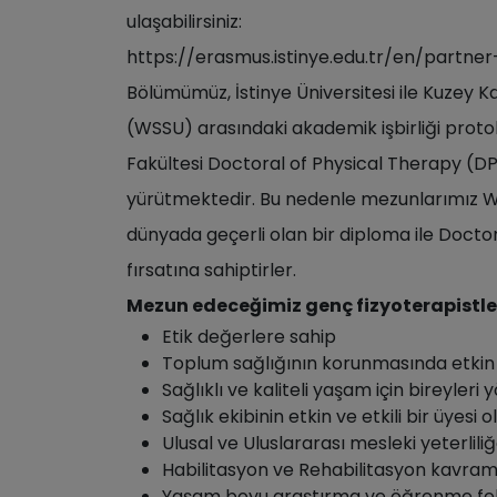
ulaşabilirsiniz:
https://erasmus.istinye.edu.tr/en/partner-
Bölümümüz, İstinye Üniversitesi ile Kuzey K
(WSSU) arasındaki akademik işbirliği protok
Fakültesi Doctoral of Physical Therapy (DP
yürütmektedir. Bu nedenle mezunlarımız 
dünyada geçerli olan bir diploma ile Doct
fırsatına sahiptirler.
Mezun edeceğimiz genç fizyoterapistle
Etik değerlere sahip
Toplum sağlığının korunmasında etkin
Sağlıklı ve kaliteli yaşam için bireyleri
Sağlık ekibinin etkin ve etkili bir üyesi
Ulusal ve Uluslararası mesleki yeterlili
Habilitasyon ve Rehabilitasyon kavra
Yaşam boyu araştırma ve öğrenme fels