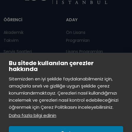
Dipnot
ÖĞRENCİ
ADAY
Akademik
Ön Lisans
Takvim
Programları
Servis Saatleri
Lisans Programları
Bu sitede kullanılan çerezler
Duyurular
Lisansüstü
hakkında
Öğrenci Bilgi Sistemi
Sürekli Eğitim Merkezi
İstinye Üniversitesi
×
Sitemizden en iyi şekilde faydalanabilmeniz için,
çevrimiçi
amaçlarla sınırlı ve gizliliğe uygun şekilde çerez
İSTİNYE
konumlandırmaktayız. Çerezleri nasıl kullandığımızı
İstinye Üniversitesi
incelemek ve çerezleri nasıl kontrol edebileceğinizi
Basın
İhaleler
İstinye Post
Kampüslerimiz
Merhaba! Size nasıl yardımcı
öğrenmek için Çerez Politikasını inceleyebilirsiniz.
Kiti
olabilirim?
11:39
Daha fazla bilgi edinin