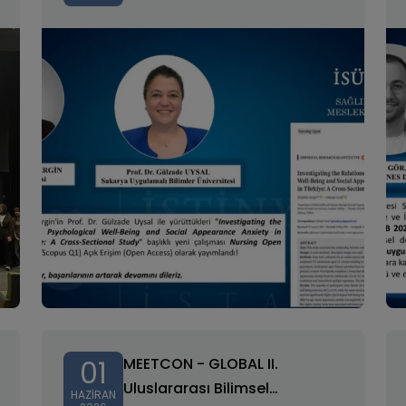
Yayımlandı
01
MEETCON - GLOBAL II.
Uluslararası Bilimsel
HAZIRAN