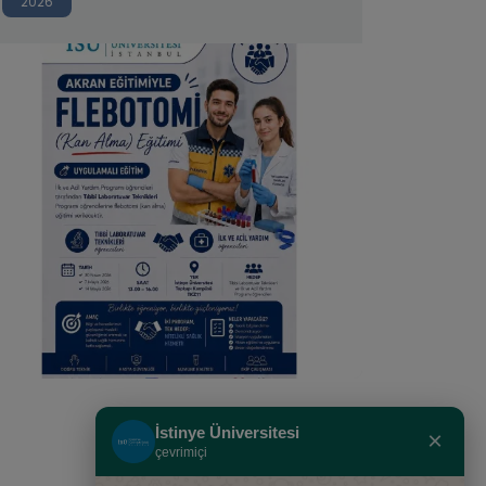
2026
Öğrencileri Flebotomi
Eğitiminde Buluştu
İstinye Üniversitesi
×
çevrimiçi