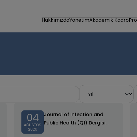
Hakkımızda
Yönetim
Akademik Kadro
Pr
04
Journal of Infection and
Public Health (Q1) Dergisi
AĞUSTOS
2026
Yayın Başarısı