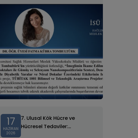
Programı Proje Kabulü
17
7. Ulusal Kök Hücre ve
Hücresel Tedaviler:
HAZIRAN
2026
Rejeneratif Tıpta Longevity &