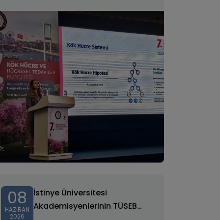
İmmümregülasyon Kongre
Katılımı
08
İstinye Üniversitesi
Akademisyenlerinin TÜSEB
HAZIRAN
2026
2026 Projesi Desteklenmeye