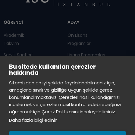
Dipnot
ÖĞRENCİ
ADAY
Akademik
Ön Lisans
Takvim
Programları
Servis Saatleri
Lisans Programları
Bu sitede kullanılan çerezler
Duyurular
Lisansüstü
hakkında
Öğrenci Bilgi Sistemi
Sürekli Eğitim Merkezi
İstinye Üniversitesi
×
Sitemizden en iyi şekilde faydalanabilmeniz için,
çevrimiçi
amaçlarla sınırlı ve gizliliğe uygun şekilde çerez
İSTİNYE
konumlandırmaktayız. Çerezleri nasıl kullandığımızı
İstinye Üniversitesi
incelemek ve çerezleri nasıl kontrol edebileceğinizi
Basın
İhaleler
İstinye Post
Kampüslerimiz
Merhaba! Size nasıl yardımcı
öğrenmek için Çerez Politikasını inceleyebilirsiniz.
Kiti
olabilirim?
07:50
Daha fazla bilgi edinin