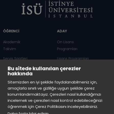
Dipnot
ÖĞRENCİ
ADAY
Akademik
Ön Lisans
Takvim
Programları
Servis Saatleri
Lisans Programları
Bu sitede kullanılan çerezler
Duyurular
Lisansüstü
hakkında
Öğrenci Bilgi Sistemi
Sürekli Eğitim Merkezi
İstinye Üniversitesi
×
Sitemizden en iyi şekilde faydalanabilmeniz için,
çevrimiçi
amaçlarla sınırlı ve gizliliğe uygun şekilde çerez
İSTİNYE
konumlandırmaktayız. Çerezleri nasıl kullandığımızı
İstinye Üniversitesi
incelemek ve çerezleri nasıl kontrol edebileceğinizi
Basın
İhaleler
İstinye Post
Kampüslerimiz
Merhaba! Size nasıl yardımcı
öğrenmek için Çerez Politikasını inceleyebilirsiniz.
Kiti
olabilirim?
01:48
Daha fazla bilgi edinin