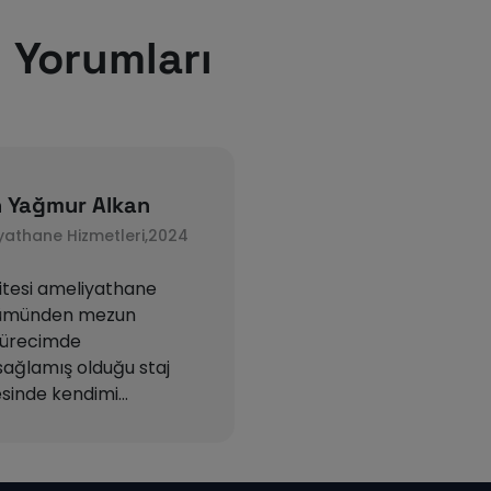
 Yorumları
n Yağmur Alkan
yathane Hizmetleri,2024
sitesi ameliyathane
ölümünden mezun
sürecimde
sağlamış olduğu staj
sinde kendimi
an staj gördüğüm İstinye
v Hospital da cerrahi
ak görev yapıyorum.