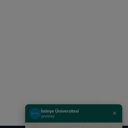
İstinye Üniversitesi
×
çevrimiçi