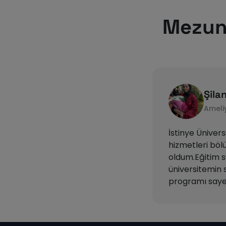
Mezun
Şila
Ameli
İstinye Üniver
hizmetleri b
oldum.Eğitim 
üniversitemin 
programı saye
geliştirdim.Şu
Üniversitesi Li
teknikler olar