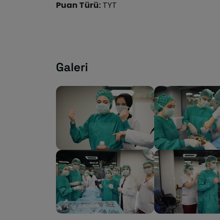
Puan Türü:
TYT
Galeri