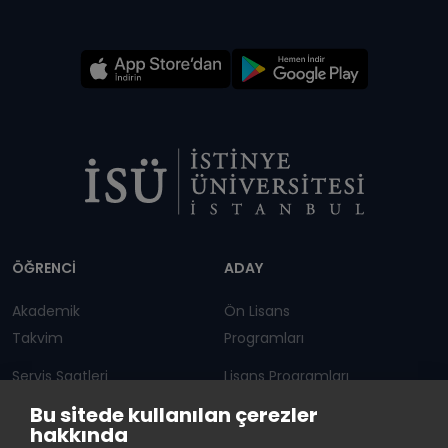
Dipnot
ÖĞRENCİ
ADAY
Akademik
Ön Lisans
Takvim
Programları
Servis Saatleri
Lisans Programları
Bu sitede kullanılan çerezler
Duyurular
Lisansüstü
hakkında