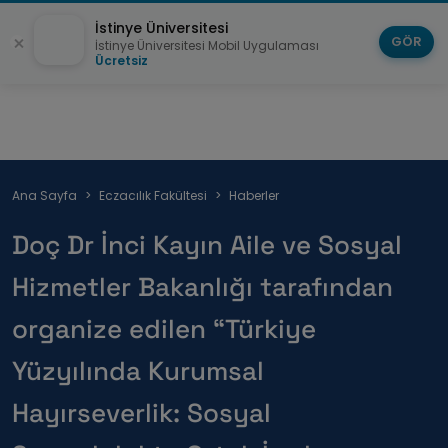
İstinye Üniversitesi
GÖR
İstinye Üniversitesi Mobil Uygulaması
Ücretsiz
Sayfa
Ana Sayfa
Eczacılık Fakültesi
Haberler
yolu
Doç Dr İnci Kayın Aile ve Sosyal
Hizmetler Bakanlığı tarafından
organize edilen “Türkiye
Yüzyılında Kurumsal
Hayırseverlik: Sosyal