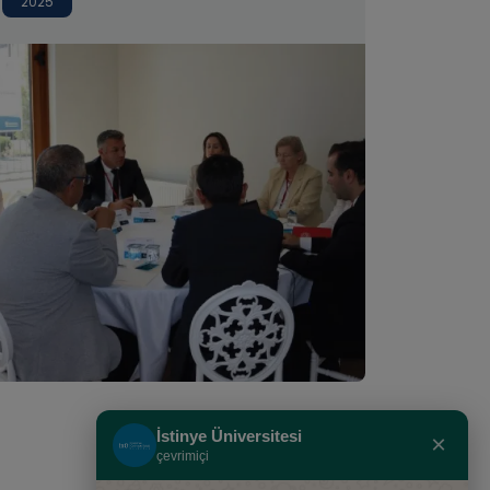
2025
tarafından organize edilen
“Türkiye Yüzyılında Kurumsal
Hayırseverlik: Sosyal
Sorumlulukta Ortak İrade
Çalıştayı”na katıldı
İstinye Üniversitesi
×
çevrimiçi