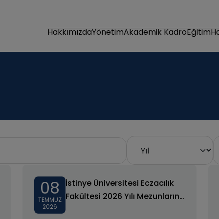
Hakkımızda
Yönetim
Akademik Kadro
Eğitim
H
08
İstinye Üniversitesi Eczacılık
Fakültesi 2026 Yılı Mezunlarını
TEMMUZ
2026
Uğurladı