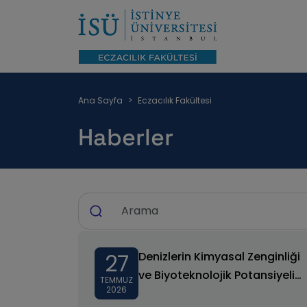
Sayfa
Ana Sayfa
Eczacılık Fakültesi
yolu
Haberler
27
Denizlerin Kimyasal Zenginliği
ve Biyoteknolojik Potansiyeli
TEMMUZ
2026
Ele Alındı