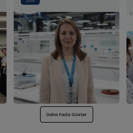
2025
ChemistryOpen’da
Yayınlandı.
Daha Fazla Göster