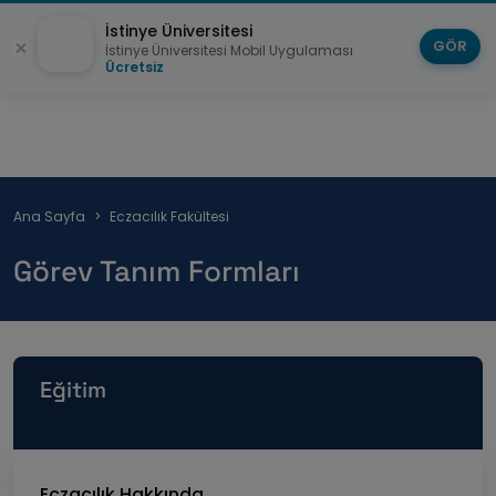
İstinye Üniversitesi
GÖR
İstinye Üniversitesi Mobil Uygulaması
Ücretsiz
Sayfa
Ana Sayfa
Eczacılık Fakültesi
yolu
Görev Tanım Formları
Eğitim
Eczacılık Hakkında