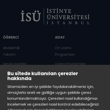
Dipnot
ÖĞRENCİ
ADAY
Akademik
Ön Lisans
Takvim
Programları
Servis Saatleri
Lisans Programları
Bu sitede kullanılan çerezler
Duyurular
Lisansüstü
hakkında
Öğrenci Bilgi Sistemi
Sürekli Eğitim Merkezi
İstinye Üniversitesi
×
Sitemizden en iyi şekilde faydalanabilmeniz için,
çevrimiçi
amaçlarla sınırlı ve gizliliğe uygun şekilde çerez
İSTİNYE
konumlandırmaktayız. Çerezleri nasıl kullandığımızı
İstinye Üniversitesi
incelemek ve çerezleri nasıl kontrol edebileceğinizi
Basın
İhaleler
İstinye Post
Kampüslerimiz
Merhaba! Size nasıl yardımcı