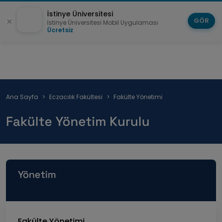
İstinye Üniversitesi
GÖR
İstinye Üniversitesi Mobil Uygulaması
Ücretsiz
Sayfa
Ana Sayfa
Eczacılık Fakültesi
Fakülte Yönetimi
yolu
Fakülte Yönetim Kurulu
Yönetim
Fakülte Yönetimi