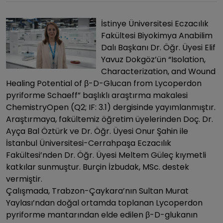
İstinye Üniversitesi Eczacılık
Fakültesi Biyokimya Anabilim
Dalı Başkanı Dr. Öğr. Üyesi Elif
Yavuz Dokgöz’ün “Isolation,
Characterization, and Wound
Healing Potential of β-D-Glucan from Lycoperdon
pyriforme Schaeff” başlıklı araştırma makalesi
ChemistryOpen (Q2; IF: 3.1) dergisinde yayımlanmıştır.
Araştırmaya, fakültemiz öğretim üyelerinden Doç. Dr.
Ayça Bal Öztürk ve Dr. Öğr. Üyesi Onur Şahin ile
İstanbul Üniversitesi-Cerrahpaşa Eczacılık
Fakültesi’nden Dr. Öğr. Üyesi Meltem Güleç kıymetli
katkılar sunmuştur. Burçin İzbudak, MSc. destek
vermiştir.
Çalışmada, Trabzon-Çaykara’nın Sultan Murat
Yaylası’ndan doğal ortamda toplanan Lycoperdon
pyriforme mantarından elde edilen β-D-glukanın