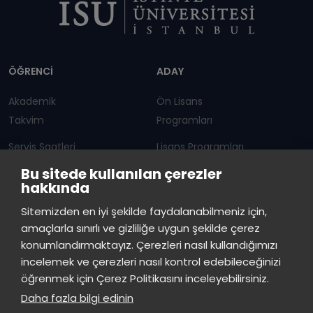
Dipnot
ÖĞRENCİ
ADAY
Akademik
Ön Lisans
Takvim
Programları
Servis Saatleri
Lisans Programları
Bu sitede kullanılan çerezler
Duyurular
Lisansüstü
hakkında
Öğrenci Bilgi Sistemi
Sürekli Eğitim Merkezi
İstinye Üniversitesi
×
Sitemizden en iyi şekilde faydalanabilmeniz için,
çevrimiçi
amaçlarla sınırlı ve gizliliğe uygun şekilde çerez
İSTİNYE
konumlandırmaktayız. Çerezleri nasıl kullandığımızı
İstinye Üniversitesi
incelemek ve çerezleri nasıl kontrol edebileceğinizi
Basın
İhaleler
İstinye Post
Kampüslerimiz
Merhaba! Size nasıl yardımcı
öğrenmek için Çerez Politikasını inceleyebilirsiniz.
Kiti
olabilirim?
07:31
Daha fazla bilgi edinin