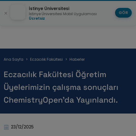
İstinye Üniversitesi
GÖR
İstinye Üniversitesi Mobil Uygulaması
Ücretsiz
Sayfa
Ana Sayfa
Eczacılık Fakültesi
Haberler
yolu
Eczacılık Fakültesi Öğretim
Üyelerimizin çalışma sonuçları
ChemistryOpen’da Yayınlandı.
23/12/2025