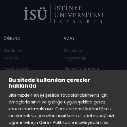
Dipnot
ÖĞRENCİ
ADAY
Akademik
Ön Lisans
Takvim
Programları
Servis Saatleri
Lisans Programları
Bu sitede kullanılan çerezler
Duyurular
Lisansüstü
hakkında
Öğrenci Bilgi Sistemi
Sürekli Eğitim Merkezi
İstinye Üniversitesi
×
Sitemizden en iyi şekilde faydalanabilmeniz için,
çevrimiçi
amaçlarla sınırlı ve gizliliğe uygun şekilde çerez
İSTİNYE
konumlandırmaktayız. Çerezleri nasıl kullandığımızı
İstinye Üniversitesi
incelemek ve çerezleri nasıl kontrol edebileceğinizi
Basın
İhaleler
İstinye Post
Kampüslerimiz
Merhaba! Size nasıl yardımcı
öğrenmek için Çerez Politikasını inceleyebilirsiniz.
Kiti
olabilirim?
16:15