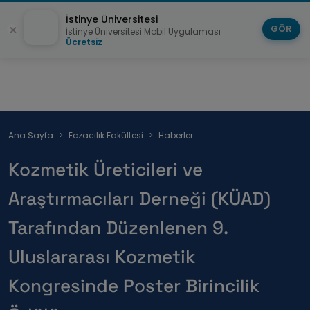
İstinye Üniversitesi
GÖR
İstinye Üniversitesi Mobil Uygulaması
Ücretsiz
Sayfa
Ana Sayfa
Eczacılık Fakültesi
Haberler
yolu
Kozmetik Üreticileri ve
Araştırmacıları Derneği (KÜAD)
Tarafından Düzenlenen 9.
Uluslararası Kozmetik
Kongresinde Poster Birincilik