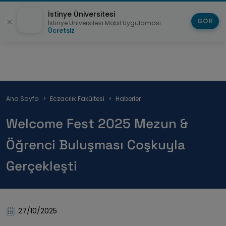
İstinye Üniversitesi
GÖR
İstinye Üniversitesi Mobil Uygulaması
Ücretsiz
Sayfa
Ana Sayfa
Eczacılık Fakültesi
Haberler
yolu
Welcome Fest 2025 Mezun &
Öğrenci Buluşması Coşkuyla
Gerçekleşti
27/10/2025