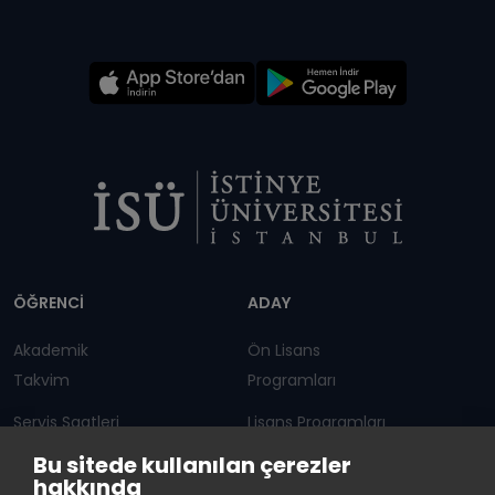
Dipnot
ÖĞRENCİ
ADAY
Akademik
Ön Lisans
Takvim
Programları
Servis Saatleri
Lisans Programları
Bu sitede kullanılan çerezler
Duyurular
Lisansüstü
hakkında