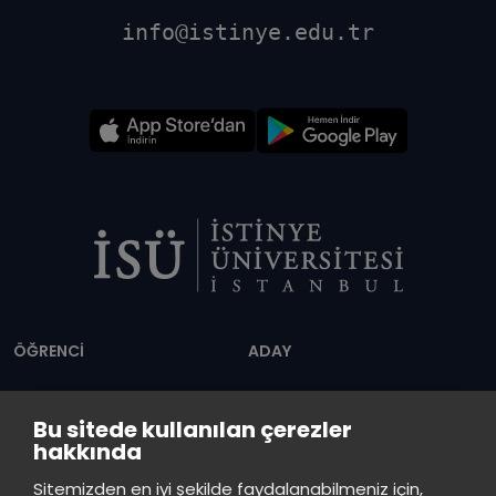
info@istinye.edu.tr
Dipnot
ÖĞRENCİ
ADAY
Akademik
Ön Lisans
Bu sitede kullanılan çerezler
Takvim
Programları
hakkında
Servis Saatleri
Lisans Programları
İstinye Üniversitesi
×
Sitemizden en iyi şekilde faydalanabilmeniz için,