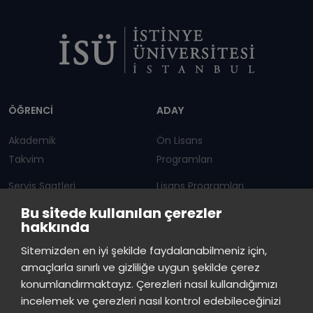
Dipnot
ÖĞRENCİ
ADAY
Akademik
Ön Lisans
Takvim
Programları
Servis Saatleri
Lisans Programları
Bu sitede kullanılan çerezler
Duyurular
Lisansüstü
hakkında
Öğrenci Bilgi Sistemi
Sürekli Eğitim Merkezi
İstinye Üniversitesi
×
Sitemizden en iyi şekilde faydalanabilmeniz için,
çevrimiçi
amaçlarla sınırlı ve gizliliğe uygun şekilde çerez
İSTİNYE
konumlandırmaktayız. Çerezleri nasıl kullandığımızı
İstinye Üniversitesi
incelemek ve çerezleri nasıl kontrol edebileceğinizi
Basın
İhaleler
İstinye Post
Kampüslerimiz