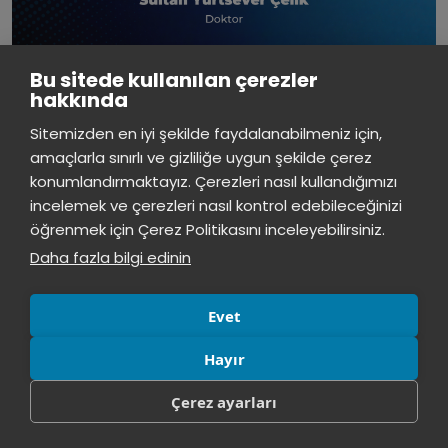
Bu sitede kullanılan çerezler
hakkında
İstinye Üniversitesi
×
Sitemizden en iyi şekilde faydalanabilmeniz için,
çevrimiçi
amaçlarla sınırlı ve gizliliğe uygun şekilde çerez
konumlandırmaktayız. Çerezleri nasıl kullandığımızı
İstinye Üniversitesi
incelemek ve çerezleri nasıl kontrol edebileceğinizi
Merhaba! Size nasıl yardımcı
öğrenmek için Çerez Politikasını inceleyebilirsiniz.
Ameliyathane Hizmetleri Sempozyumu
olabilirim?
20:53
Daha fazla bilgi edinin
Ameliyathane Hizmetleri Sempozyumu
21
MAYIS
2024
Evet
Hayır
Çerez ayarları