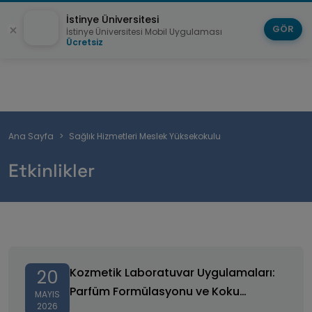
İstinye Üniversitesi
GÖR
İstinye Üniversitesi Mobil Uygulaması
Ücretsiz
Sayfa
Ana Sayfa
Sağlık Hizmetleri Meslek Yüksekokulu
yolu
Etkinlikler
Kozmetik Laboratuvar Uygulamaları: Parfüm
Formülasyonu ve Koku Geliştirme Atölyesi
Kozmetik Laboratuvar Uygulamaları:
20
Parfüm Formülasyonu ve Koku
MAYIS
2026
Geliştirme Atölyesi