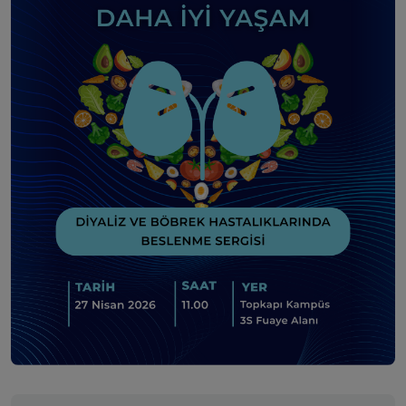
Eczanede Bilgisayar Uygulamaları: Türk Eczacılar