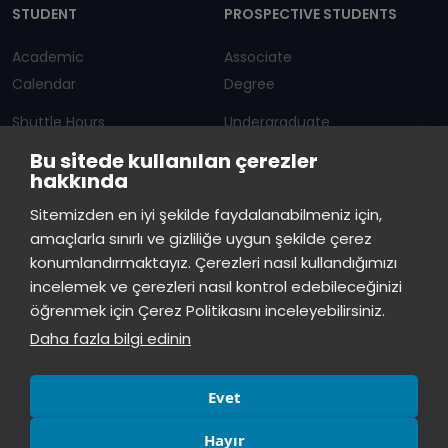
STUDENT
PROSPECTIVE STUDENTS
Academic
Associate
Calendar
Degree
Shuttle Hours
Undergraduate
Bu sitede kullanılan çerezler
Announcements
Graduate Programs
hakkında
Student Information
Continuous Education
Sitemizden en iyi şekilde faydalanabilmeniz için,
amaçlarla sınırlı ve gizliliğe uygun şekilde çerez
ISTINYE
konumlandırmaktayız. Çerezleri nasıl kullandığımızı
incelemek ve çerezleri nasıl kontrol edebileceğinizi
Press
Istinye Post
Our campuses
öğrenmek için Çerez Politikasını inceleyebilirsiniz.
Kit
Daha fazla bilgi edinin
Evet
Hayır