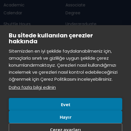
Academic
Associate
Calendar
Degree
Shuttle Hours
Undergraduate
Bu sitede kullanılan çerezler
Announcements
Graduate Programs
hakkında
Student Information
Continuous Education
Sitemizden en iyi şekilde faydalanabilmeniz için,
amaçlarla sınırlı ve gizliliğe uygun şekilde çerez
ISTINYE
konumlandırmaktayız. Çerezleri nasıl kullandığımızı
incelemek ve çerezleri nasıl kontrol edebileceğinizi
Press
Istinye Post
Our campuses
öğrenmek için Çerez Politikasını inceleyebilirsiniz.
Kit
Daha fazla bilgi edinin
Evet
Hayır
Çerez ayarları
© All rights reserved, İstinye University.