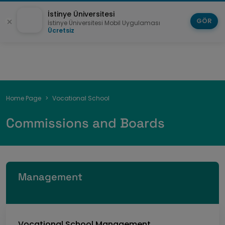
İstinye Üniversitesi
GÖR
İstinye Üniversitesi Mobil Uygulaması
Ücretsiz
Breadcrumb
Home Page
Vocational School
Commissions and Boards
Management
Vocational School Management