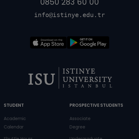
0850 283 60 00
info@istinye.edu.tr
Dipnot
STUDENT
PROSPECTIVE STUDENTS
Academic
Associate
Calendar
Degree
Shuttle Hours
Undergraduate