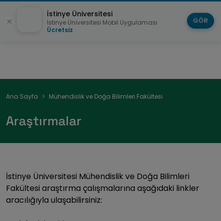
İstinye Üniversitesi
GÖR
İstinye Üniversitesi Mobil Uygulaması
Ücretsiz
Sayfa
Ana Sayfa
Mühendislik ve Doğa Bilimleri Fakültesi
yolu
Araştırmalar
İstinye Üniversitesi Mühendislik ve Doğa Bilimleri
Fakültesi araştırma çalışmalarına aşağıdaki linkler
aracılığıyla ulaşabilirsiniz: