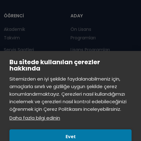
Dipnot
ÖĞRENCİ
ADAY
Akademik
Ön Lisans
Takvim
Programları
Servis Saatleri
Lisans Programları
Bu sitede kullanılan çerezler
Duyurular
Lisansüstü
hakkında
Öğrenci Bilgi Sistemi
Sürekli Eğitim Merkezi
İstinye Üniversitesi
×
Sitemizden en iyi şekilde faydalanabilmeniz için,
çevrimiçi
amaçlarla sınırlı ve gizliliğe uygun şekilde çerez
İSTİNYE
konumlandırmaktayız. Çerezleri nasıl kullandığımızı
İstinye Üniversitesi
incelemek ve çerezleri nasıl kontrol edebileceğinizi
Basın
İhaleler
İstinye Post
Kampüslerimiz
Merhaba! Size nasıl yardımcı
öğrenmek için Çerez Politikasını inceleyebilirsiniz.
Kiti
olabilirim?
08:38
Daha fazla bilgi edinin
Evet