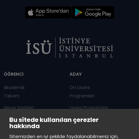
Dipnot
ÖĞRENCİ
ADAY
Akademik
Ön Lisans
Takvim
Programları
Servis Saatleri
Lisans Programları
Bu sitede kullanılan çerezler
Duyurular
Lisansüstü
hakkında
Öğrenci Bilgi Sistemi
Sürekli Eğitim Merkezi
İstinye Üniversitesi
×
Sitemizden en iyi şekilde faydalanabilmeniz için,
çevrimiçi