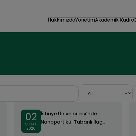
Hakkımızda
Yönetim
Akademik Kadro
02
İstinye Üniversitesi’nde
Nanopartikül Tabanlı İlaç
ŞUBAT
2026
Taşıma Sistemlerine Yönelik