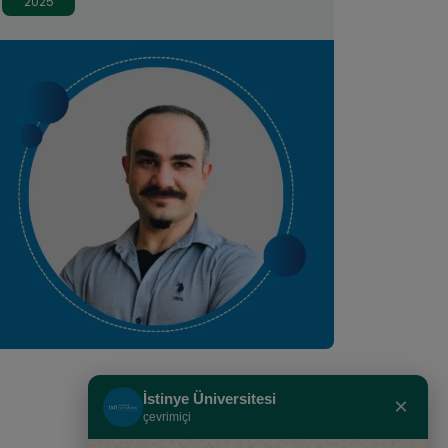
2025
Yaratan İstinyeliler"
İstinye Üniversitesi
×
çevrimiçi