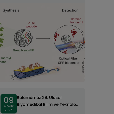
09
Bölümümüz 29. Ulusal
Biyomedikal Bilim ve Teknoloji
ARALIK
2025
Sempozyumu’nda