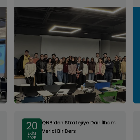
20
QNB’den Stratejiye Dair İlham
Verici Bir Ders
EKIM
2025