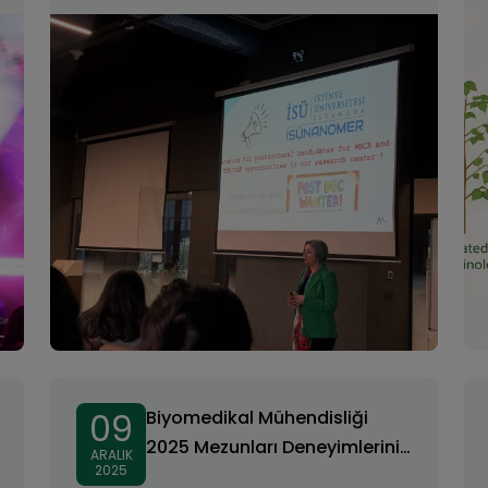
Uluslararası Eğitim Programı
Düzenlendi
09
Biyomedikal Mühendisliği
2025 Mezunları Deneyimlerini
ARALIK
2025
Öğrencilerle Paylaştı