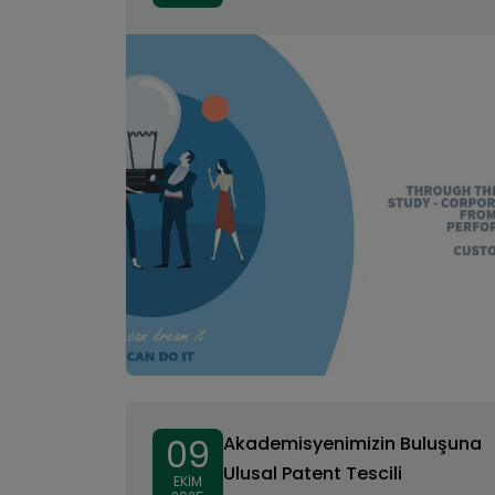
Kapsamında ARCHITECHT’ten
Uygulamalı Ders
09
Akademisyenimizin Buluşuna
Ulusal Patent Tescili
EKIM