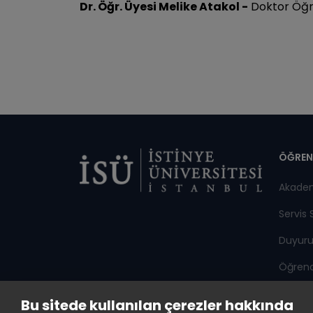
Dr. Öğr. Üyesi Melike Atakol
-
Doktor Öğre
Di
ÖĞREN
Akade
Servis 
Duyuru
Öğrenci
Bu sitede kullanılan çerezler hakkında