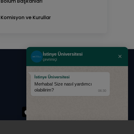
Bölüm Başkanları
Komisyon ve Kurullar
İstinye Üniversitesi
×
çevrimiçi
0850 283 60 00
İstinye Üniversitesi
info@istinye.edu.tr
Merhaba! Size nasıl yardımcı
olabilirim?
06:30