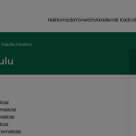
Hakkımızda
Yönetim
Akademik Kadro
Fakülte Yönetimi
ulu
cisi
silcisi
ilcisi
cisi
emsilcisi