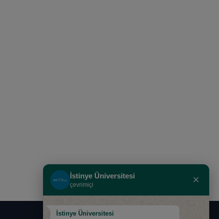
İstinye Üniversitesi
×
çevrimiçi
İstinye Üniversitesi