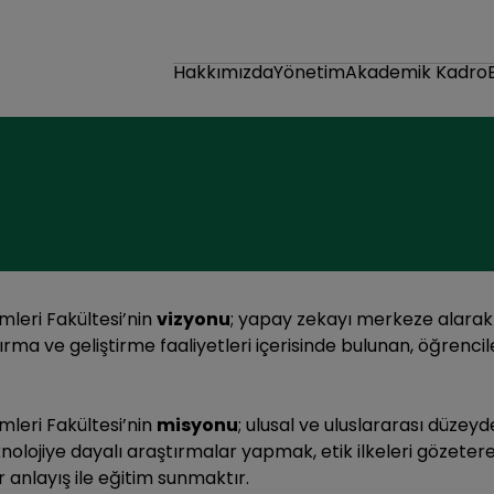
Hakkımızda
Yönetim
Akademik Kadro
imleri Fakültesi’nin
vizyonu
; yapay zekayı merkeze alarak b
ırma ve geliştirme faaliyetleri içerisinde bulunan, öğrencil
imleri Fakültesi’nin
misyonu
; ulusal ve uluslararası düzeyd
 teknolojiye dayalı araştırmalar yapmak, etik ilkeleri göze
 anlayış ile eğitim sunmaktır.