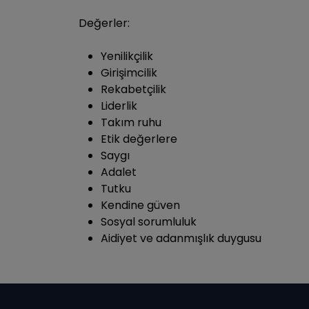
Değerler:
Yenilikçilik
Girişimcilik
Rekabetçilik
Liderlik
Takım ruhu
Etik değerlere
Saygı
Adalet
Tutku
Kendine güven
Sosyal sorumluluk
Aidiyet ve adanmışlık duygusu