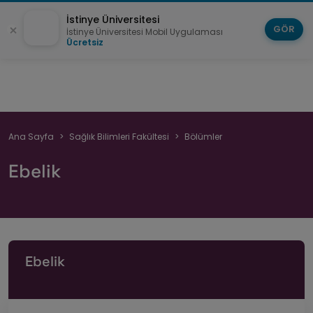
İstinye Üniversitesi
GÖR
İstinye Üniversitesi Mobil Uygulaması
Ücretsiz
Sayfa
Ana Sayfa
Sağlık Bilimleri Fakültesi
Bölümler
yolu
Ebelik
Ebelik