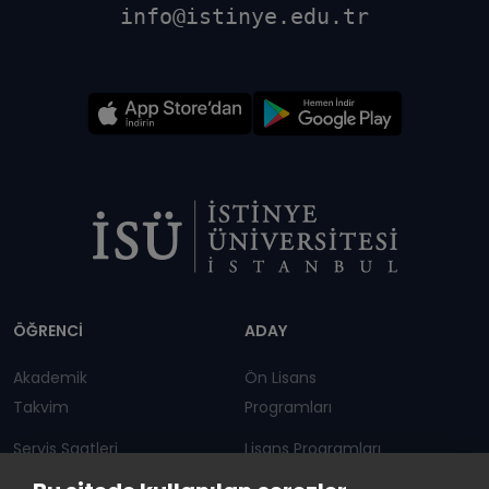
info@istinye.edu.tr
Dipnot
ÖĞRENCİ
ADAY
Akademik
Ön Lisans
Takvim
Programları
Servis Saatleri
Lisans Programları