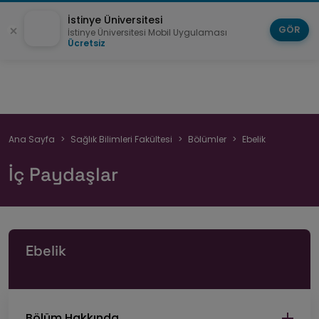
İstinye Üniversitesi
GÖR
İstinye Üniversitesi Mobil Uygulaması
Ücretsiz
Sayfa
Ana Sayfa
Sağlık Bilimleri Fakültesi
Bölümler
Ebelik
yolu
İç Paydaşlar
Ebelik
Bölüm Hakkında