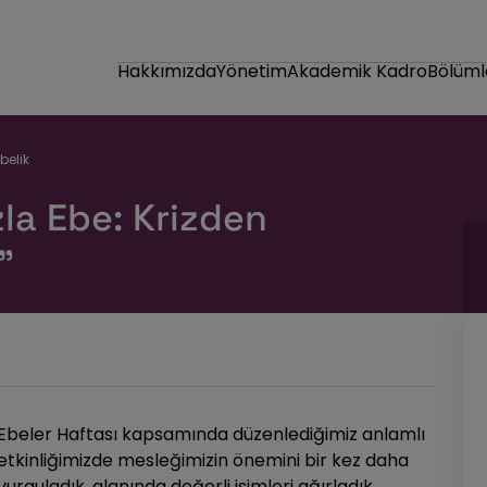
Hakkımızda
Yönetim
Akademik Kadro
Bölüml
belik
la Ebe: Krizden
”
Ebeler Haftası kapsamında düzenlediğimiz anlamlı
etkinliğimizde mesleğimizin önemini bir kez daha
vurguladık, alanında değerli isimleri ağırladık.