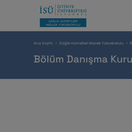
Sayfa
Ana Sayfa
Sağlık Hizmetleri Meslek Yüksekokulu
R
yolu
Bölüm Danışma Kuru