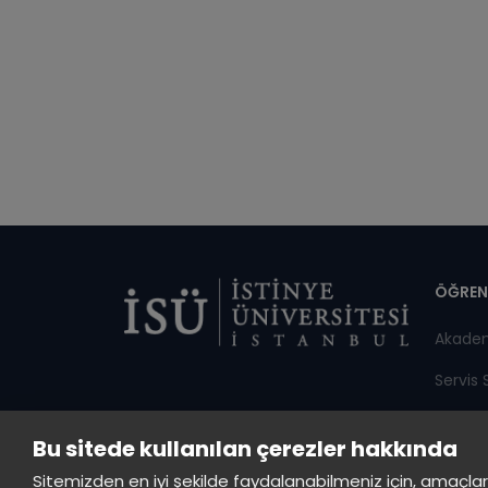
Di
ÖĞREN
Akade
Servis 
Duyuru
Bu sitede kullanılan çerezler hakkında
Öğrenci
Sitemizden en iyi şekilde faydalanabilmeniz için, amaçlarla s