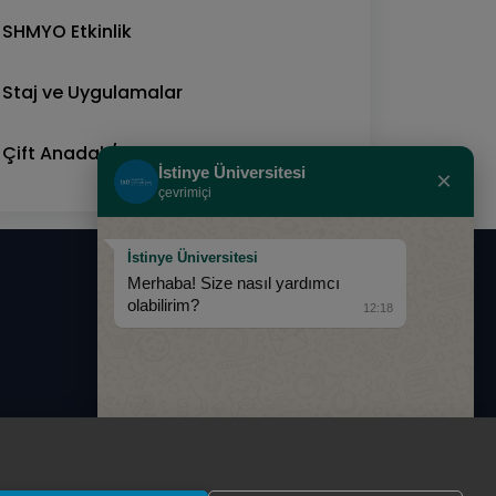
SHMYO Etkinlik
Staj ve Uygulamalar
Çift Anadal / Yandal
İstinye Üniversitesi
×
çevrimiçi
İstinye Üniversitesi
Merhaba! Size nasıl yardımcı
0850 283 60 00
olabilirim?
12:18
info@istinye.edu.tr