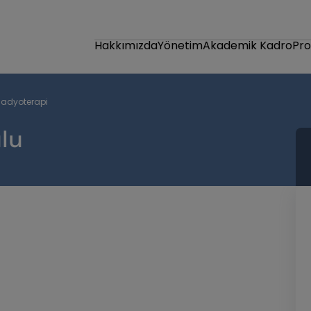
Hakkımızda
Yönetim
Akademik Kadro
Pr
adyoterapi
lu