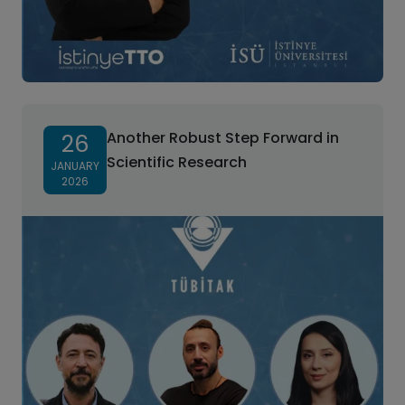
Another Robust Step Forward in
26
Scientific Research
JANUARY
2026