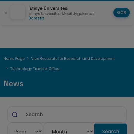
İstinye Üniversitesi
GÖR
İstinye Üniversitesi Mobil Uygulaması
Ücretsiz
Breadcrumb
Home Page
Vice Rectorate for Research and Development
Technology Transfer Office
News