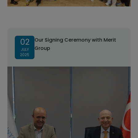
Our Signing Ceremony with Merit
02
Group
JULY
2025