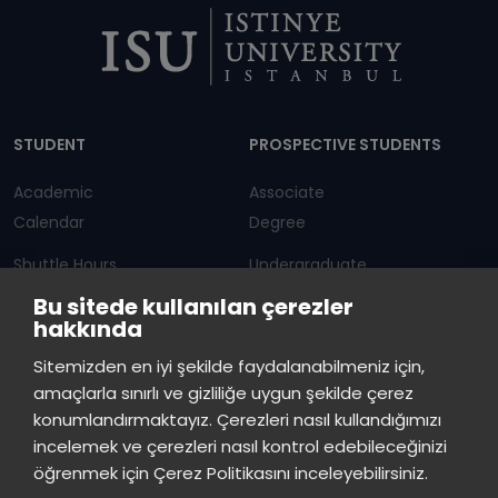
Dipnot
STUDENT
PROSPECTIVE STUDENTS
Academic
Associate
Calendar
Degree
Shuttle Hours
Undergraduate
Bu sitede kullanılan çerezler
Announcements
Graduate Programs
hakkında
Student Information
Continuous Education
Sitemizden en iyi şekilde faydalanabilmeniz için,
amaçlarla sınırlı ve gizliliğe uygun şekilde çerez
ISTINYE
konumlandırmaktayız. Çerezleri nasıl kullandığımızı
incelemek ve çerezleri nasıl kontrol edebileceğinizi
Press
Istinye Post
Our campuses
öğrenmek için Çerez Politikasını inceleyebilirsiniz.
Kit