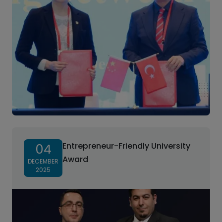
Entrepreneur-Friendly University
04
Award
DECEMBER
2025