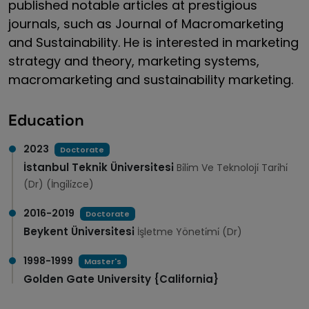
published notable articles at prestigious
journals, such as Journal of Macromarketing
and Sustainability. He is interested in marketing
strategy and theory, marketing systems,
macromarketing and sustainability marketing.
Education
2023
Doctorate
İstanbul Tekni̇k Üni̇versi̇tesi̇
Bi̇li̇m Ve Teknoloji̇ Tari̇hi̇
(Dr) (İngi̇li̇zce)
2016-2019
Doctorate
Beykent Üni̇versi̇tesi̇
İşletme Yöneti̇mi̇ (Dr)
1998-1999
Master's
Golden Gate University {California}