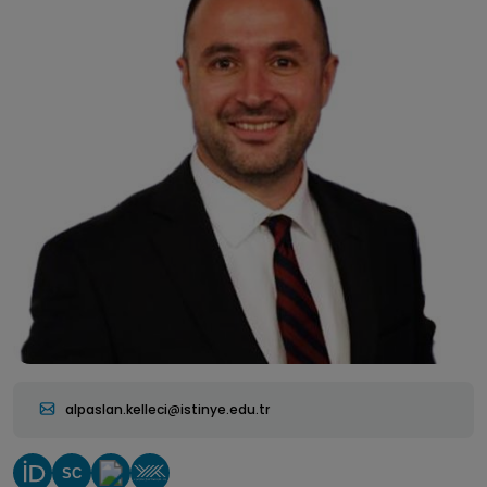
alpaslan.kelleci
istinye.edu.tr
SC