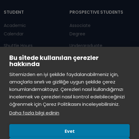
Dipnot
STUDENT
PROSPECTIVE STUDENTS
Academic
Associate
Calendar
Degree
Shuttle Hours
Undergraduate
Bu sitede kullanılan çerezler
Announcements
Graduate Programs
hakkında
Student Information
Continuous Education
Sitemizden en iyi şekilde faydalanabilmeniz için,
amaçlarla sınırlı ve gizliliğe uygun şekilde çerez
ISTINYE
konumlandırmaktayız. Çerezleri nasıl kullandığımızı
incelemek ve çerezleri nasıl kontrol edebileceğinizi
Press
Istinye Post
Our campuses
öğrenmek için Çerez Politikasını inceleyebilirsiniz.
Kit
Daha fazla bilgi edinin
Evet