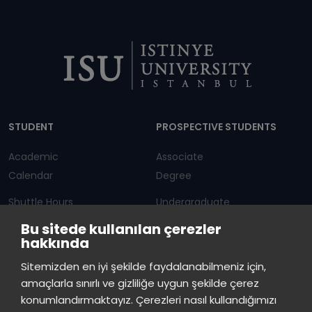
Dipnot
STUDENT
PROSPECTIVE STUDENTS
Academic
Associate
Calendar
Degree
Shuttle Hours
Undergraduate
Bu sitede kullanılan çerezler
Announcements
Graduate Programs
hakkında
Student Information
Continuous Education
Sitemizden en iyi şekilde faydalanabilmeniz için,
amaçlarla sınırlı ve gizliliğe uygun şekilde çerez
ISTINYE
konumlandırmaktayız. Çerezleri nasıl kullandığımızı