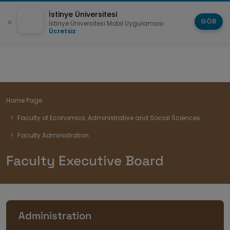
İstinye Üniversitesi
GÖR
İstinye Üniversitesi Mobil Uygulaması
Ücretsiz
Breadcrumb
Home Page
Faculty of Economics, Administrative and Social Sciences
Faculty Administration
Faculty Executive Board
Administration