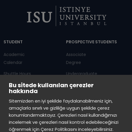
Dipnot
STUDENT
PROSPECTIVE STUDENTS
Academic
Associate
Calendar
Degree
Shuttle Hours
Undergraduate
Bu sitede kullanılan çerezler
Announcements
Graduate Programs
hakkında
Student Information
Continuous Education
Sitemizden en iyi şekilde faydalanabilmeniz için,
amaçlarla sınırlı ve gizliliğe uygun şekilde çerez
ISTINYE
konumlandırmaktayız. Çerezleri nasıl kullandığımızı
incelemek ve çerezleri nasıl kontrol edebileceğinizi
Press
Istinye Post
Our campuses
öğrenmek için Çerez Politikasını inceleyebilirsiniz.
Kit