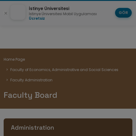
İstinye Üniversitesi
GÖR
İstinye Üniversitesi Mobil Uygulaması
Ücretsiz
Breadcrumb
Home Page
Faculty of Economics, Administrative and Social Sciences
Faculty Administration
Faculty Board
Administration