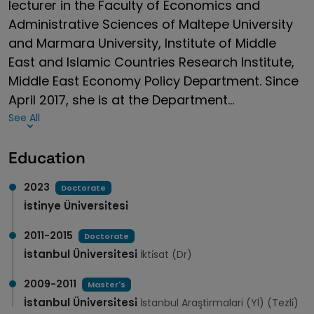
lecturer in the Faculty of Economics and
Administrative Sciences of Maltepe University
and Marmara University, Institute of Middle
East and Islamic Countries Research Institute,
Middle East Economy Policy Department. Since
April 2017, she is at the Department...
See All
Education
2023
Doctorate
İsti̇nye Üni̇versi̇tesi̇
2011-2015
Doctorate
İstanbul Üni̇versi̇tesi̇
İkti̇sat (Dr)
2009-2011
Master's
İstanbul Üni̇versi̇tesi̇
İstanbul Araştirmalari (Yl) (Tezli̇)