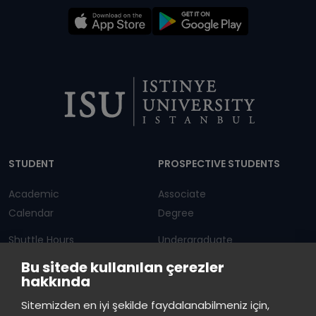
Dipnot
STUDENT
PROSPECTIVE STUDENTS
Academic
Associate
Calendar
Degree
Shuttle Hours
Undergraduate
Bu sitede kullanılan çerezler
Announcements
Graduate Programs
hakkında
Student Information
Continuous Education
Sitemizden en iyi şekilde faydalanabilmeniz için,