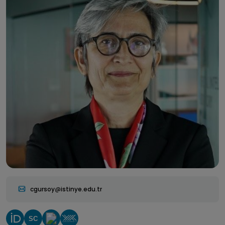
cgursoy
istinye.edu.tr
SC