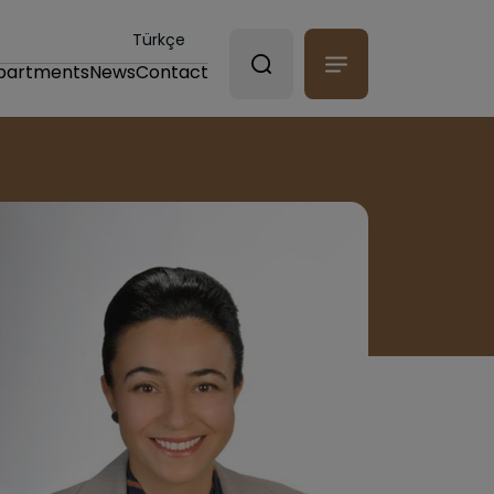
Türkçe
partments
News
Contact