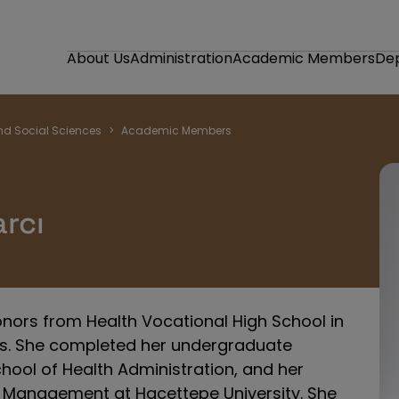
About Us
Administration
Academic Members
De
nd Social Sciences
Academic Members
rcı
nors from Health Vocational High School in
ars. She completed her undergraduate
hool of Health Administration, and her
ns Management at Hacettepe University. She