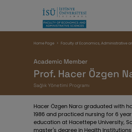
Breadcrumb
Home Page
Faculty of Economics, Administrative a
Academic Member
Prof. Hacer Özgen Na
Sağlık Yönetimi Programı
Hacer Özgen Narcı graduated with ho
1986 and practiced nursing for 6 ye
education at Hacettepe University, Sc
master's degree in Health Institutio