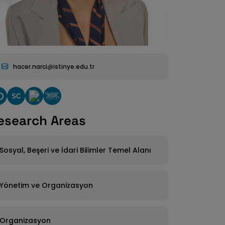
hacer.narci
istinye.edu.tr
SC
esearch Areas
Sosyal, Beşeri ve İdari Bilimler Temel Alanı
Yönetim ve Organizasyon
Organizasyon