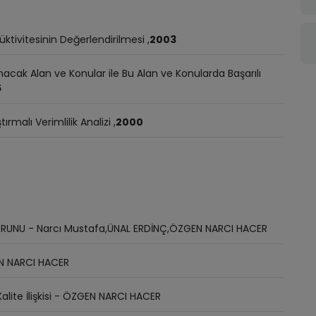
ktivitesinin Değerlendirilmesi ,
2003
k Alan ve Konular ile Bu Alan ve Konularda Başarılı
5
ırmalı Verimlilik Analizi ,
2000
ORUNU - Narcı Mustafa,ÜNAL ERDİNÇ,ÖZGEN NARCI HACER
EN NARCI HACER
lite İlişkisi - ÖZGEN NARCI HACER