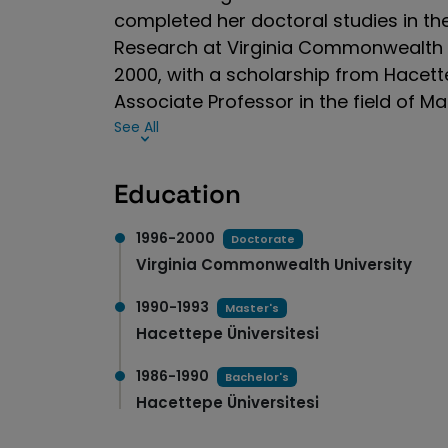
completed her doctoral studies in the
Research at Virginia Commonwealth Un
2000, with a scholarship from Hacettep
Associate Professor in the field of M
See All
Education
1996-2000
Doctorate
Virginia Commonwealth University
1990-1993
Master's
Hacettepe Üni̇versi̇tesi̇
1986-1990
Bachelor's
Hacettepe Üni̇versi̇tesi̇