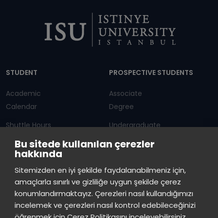
Dipnot
STUDENT
PROSPECTIVE STUDENTS
Academic
Associate
Calendar
Degree
Shuttle Hours
Undergraduate
Bu sitede kullanılan çerezler
Announcements
Graduate Programs
hakkında
Student Information
Continuous Education
Sitemizden en iyi şekilde faydalanabilmeniz için,
amaçlarla sınırlı ve gizliliğe uygun şekilde çerez
ISTINYE
konumlandırmaktayız. Çerezleri nasıl kullandığımızı
incelemek ve çerezleri nasıl kontrol edebileceğinizi
Press
Istinye Post
Our campuses
öğrenmek için Çerez Politikasını inceleyebilirsiniz.