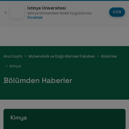
İstinye Üniversitesi
GÖR
İstinye Üniversitesi Mobil Uygulaması
Ücretsiz
Sayfa
Ana Sayfa
Mühendislik ve Doğa Bilimleri Fakültesi
Bölümler
yolu
Kimya
Bölümden Haberler
Kimya