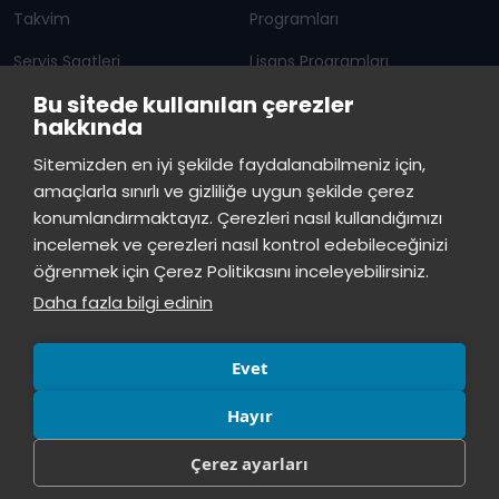
Takvim
Programları
Servis Saatleri
Lisans Programları
Bu sitede kullanılan çerezler
Duyurular
Lisansüstü
hakkında
Öğrenci Bilgi Sistemi
Sürekli Eğitim Merkezi
İstinye Üniversitesi
×
Sitemizden en iyi şekilde faydalanabilmeniz için,
çevrimiçi
amaçlarla sınırlı ve gizliliğe uygun şekilde çerez
İSTİNYE
konumlandırmaktayız. Çerezleri nasıl kullandığımızı
İstinye Üniversitesi
incelemek ve çerezleri nasıl kontrol edebileceğinizi
Basın
İhaleler
İstinye Post
Kampüslerimiz
Merhaba! Size nasıl yardımcı
öğrenmek için Çerez Politikasını inceleyebilirsiniz.
Kiti
olabilirim?
07:40
Daha fazla bilgi edinin
Evet
Hayır
Çerez ayarları
© Tüm hakları saklıdır, İstinye Üniversitesi