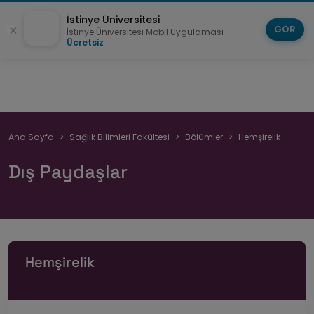
İstinye Üniversitesi
GÖR
İstinye Üniversitesi Mobil Uygulaması
Ücretsiz
Sayfa
Ana Sayfa
Sağlık Bilimleri Fakültesi
Bölümler
Hemşirelik
yolu
Dış Paydaşlar
Hemşirelik