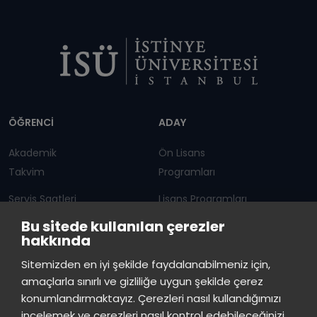
Dipnot
ÖĞRENCİ
ADAY
Akademik
Ön Lisans
Takvim
Programları
Servis Saatleri
Lisans Programları
Bu sitede kullanılan çerezler
Duyurular
Lisansüstü
hakkında
Öğrenci Bilgi Sistemi
Sürekli Eğitim Merkezi
İstinye Üniversitesi
×
Sitemizden en iyi şekilde faydalanabilmeniz için,
çevrimiçi
amaçlarla sınırlı ve gizliliğe uygun şekilde çerez
İSTİNYE
konumlandırmaktayız. Çerezleri nasıl kullandığımızı
İstinye Üniversitesi
incelemek ve çerezleri nasıl kontrol edebileceğinizi