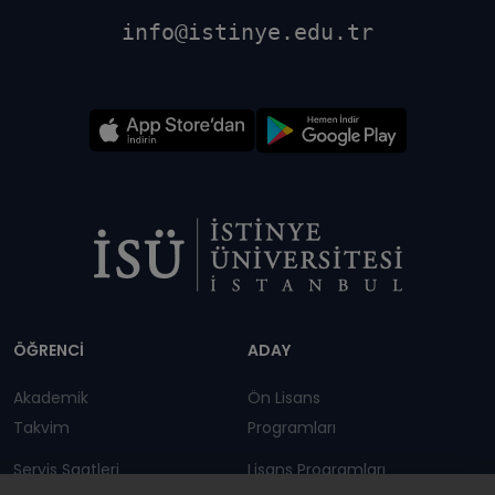
info@istinye.edu.tr
Dipnot
ÖĞRENCİ
ADAY
Akademik
Ön Lisans
Takvim
Programları
Servis Saatleri
Lisans Programları